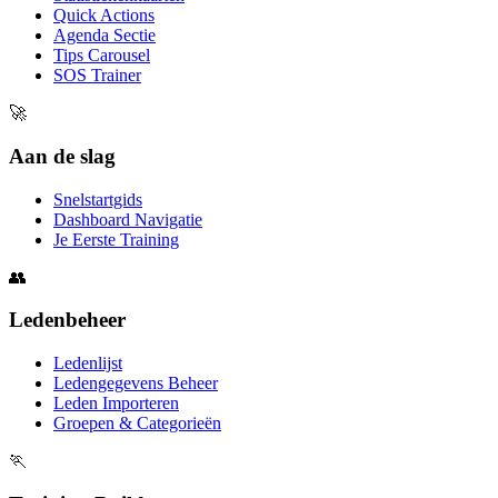
Quick Actions
Agenda Sectie
Tips Carousel
SOS Trainer
🚀
Aan de slag
Snelstartgids
Dashboard Navigatie
Je Eerste Training
👥
Ledenbeheer
Ledenlijst
Ledengegevens Beheer
Leden Importeren
Groepen & Categorieën
🏃