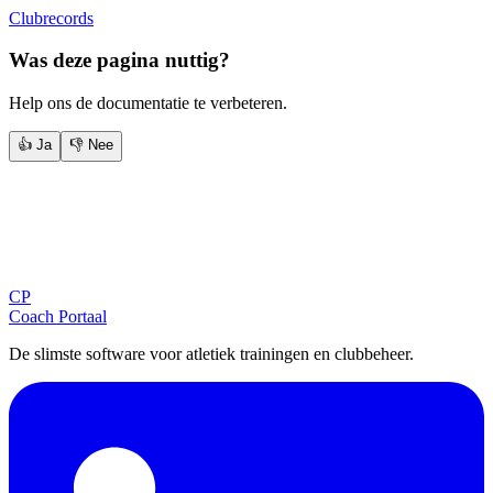
Clubrecords
Was deze pagina nuttig?
Help ons de documentatie te verbeteren.
👍 Ja
👎 Nee
Blijf op de hoogte
Ontvang tips, updates en nieuws rechtstreeks in je inbox.
CP
Aanmelden
Coach Portaal
De slimste software voor atletiek trainingen en clubbeheer.