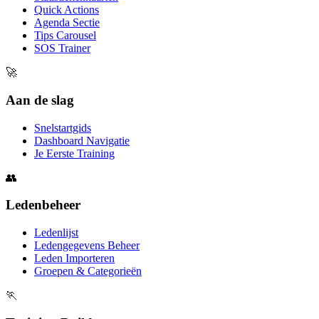
Quick Actions
Agenda Sectie
Tips Carousel
SOS Trainer
🚀
Aan de slag
Snelstartgids
Dashboard Navigatie
Je Eerste Training
👥
Ledenbeheer
Ledenlijst
Ledengegevens Beheer
Leden Importeren
Groepen & Categorieën
🏃