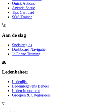
Quick Actions
Agenda Sectie
Tips Carousel
SOS Trainer
🚀
Aan de slag
Snelstartgids
Dashboard Navigatie
Je Eerste Training
👥
Ledenbeheer
Ledenlijst
Ledengegevens Beheer
Leden Importeren
Groepen & Categorieën
🏃