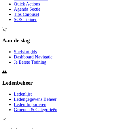
Quick Actions
Agenda Sectie
Tips Carousel
SOS Trainer
🚀
Aan de slag
Snelstartgids
Dashboard Navigatie
Je Eerste Training
👥
Ledenbeheer
Ledenlijst
Ledengegevens Beheer
Leden Importeren
Groepen & Categorieën
🏃