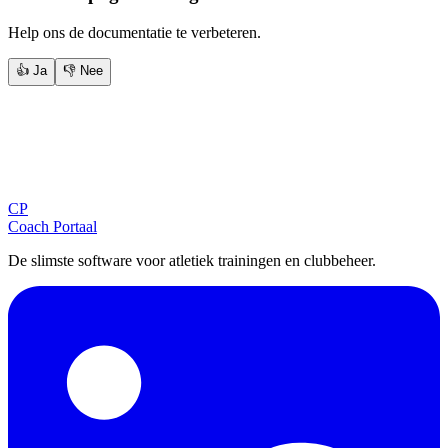
Help ons de documentatie te verbeteren.
👍 Ja
👎 Nee
Blijf op de hoogte
Ontvang tips, updates en nieuws rechtstreeks in je inbox.
CP
Aanmelden
Coach Portaal
De slimste software voor atletiek trainingen en clubbeheer.