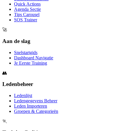
Quick Actions
Agenda Sectie
Tips Carousel
SOS Trainer
🚀
Aan de slag
Snelstartgids
Dashboard Navigatie
Je Eerste Training
👥
Ledenbeheer
Ledenlijst
Ledengegevens Beheer
Leden Importeren
Groepen & Categorieën
🏃