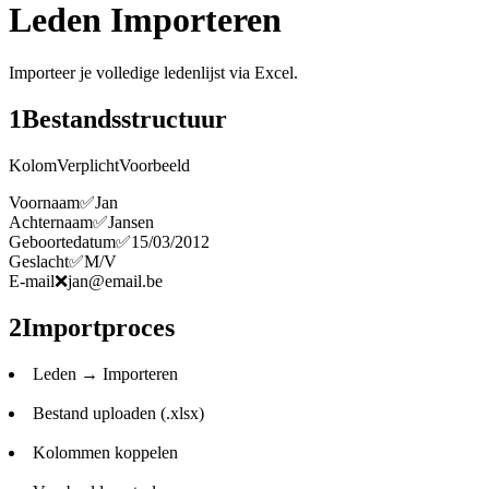
Leden Importeren
Importeer je volledige ledenlijst via Excel.
1
Bestandsstructuur
KolomVerplichtVoorbeeld
Voornaam✅Jan
Achternaam✅Jansen
Geboortedatum✅15/03/2012
Geslacht✅M/V
E-mail❌jan@email.be
2
Importproces
Leden → Importeren
Bestand uploaden (.xlsx)
Kolommen koppelen