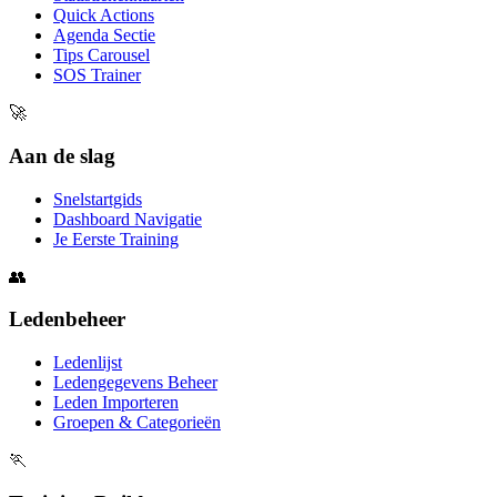
Quick Actions
Agenda Sectie
Tips Carousel
SOS Trainer
🚀
Aan de slag
Snelstartgids
Dashboard Navigatie
Je Eerste Training
👥
Ledenbeheer
Ledenlijst
Ledengegevens Beheer
Leden Importeren
Groepen & Categorieën
🏃