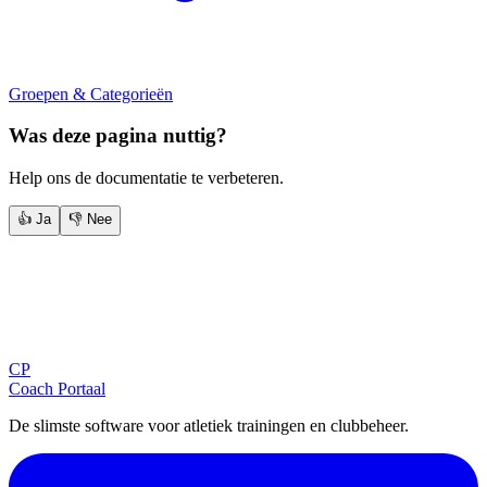
Groepen & Categorieën
Was deze pagina nuttig?
Help ons de documentatie te verbeteren.
👍 Ja
👎 Nee
Blijf op de hoogte
Ontvang tips, updates en nieuws rechtstreeks in je inbox.
CP
Aanmelden
Coach Portaal
De slimste software voor atletiek trainingen en clubbeheer.