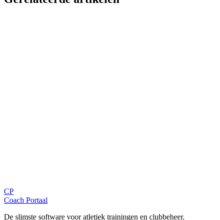
Trainingstips
6 min
Piste wit? Training gaat door! 5 Uitdagende Sneeuwspelen voor
Atleten
Coaching
5 min
Houd op met papierwerk - Win 10+ uur per week terug
Beleid
8 min
Transformatie van de Jeugdcompetitie 2025-2028
Blijf op de hoogte
Ontvang tips, updates en nieuws rechtstreeks in je inbox.
CP
Aanmelden
Coach Portaal
De slimste software voor atletiek trainingen en clubbeheer.