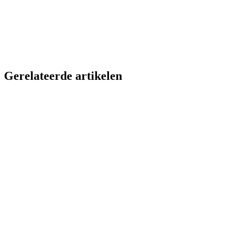
Gerelateerde artikelen
Trainingstips
6 min
Piste wit? Training gaat door! 5 Uitdagende Sneeuwspelen voor
Atleten
Coaching
5 min
Houd op met papierwerk - Win 10+ uur per week terug
Beleid
8 min
Transformatie van de Jeugdcompetitie 2025-2028