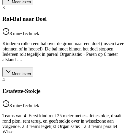
Meer lezen
3
Rol-Bal naar Doel
8
min
•
Techniek
Kinderen rollen een bal over de grond naar een doel (tussen twee
pionnen of in hoepel). De bal moet binnen het doel stoppen.
Iedereen rolt tegelijk in paren! Organisatie: - Paren op 6 meter
afstand -...
Meer lezen
4
Estafette-Stokje
8
min
•
Techniek
Teams van 4. Eerst kind rent 25 meter met estafettestokje, draait
rond pion, rent terug, en geeft stokje over in wisselzone aan
volgende. 2-3 teams tegelijk! Organisatie: - 2-3 teams parallel -
Wisse...