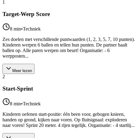
1
Target-Werp Score
8
min
•
Techniek
Zes doelen met verschillende puntwaarden (1, 2, 3, 5, 7, 10 punten).
Kinderen werpen 6 ballen en tellen hun punten. De partner haalt
ballen op. Alle paren werpen om beurt! Organisatie: - 6
werpposten...
Meer lezen
2
Start-Sprint
8
min
•
Techniek
Kinderen oefenen start-positie: één been voor, gebogen knieen,
handen op grond, kijken naar voren. Op fluitsignaal: exploderen
naar voren! Sprint 20 meter. 4 rijen tegelijk. Organisatie: - 4 startlij...