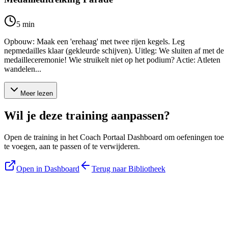
5
min
Opbouw: Maak een 'erehaag' met twee rijen kegels. Leg
nepmedailles klaar (gekleurde schijven). Uitleg: We sluiten af met de
medailleceremonie! Wie struikelt niet op het podium? Actie: Atleten
wandelen...
Meer lezen
Wil je deze training aanpassen?
Open de training in het Coach Portaal Dashboard om oefeningen toe
te voegen, aan te passen of te verwijderen.
Open in Dashboard
Terug naar Bibliotheek
Blijf op de hoogte
Ontvang tips, updates en nieuws rechtstreeks in je inbox.