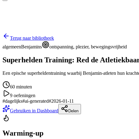
Terug naar bibliotheek
algemeen
Benjamins
ontspanning, plezier, bewegingsvrijheid
Superhelden Training: Red de Atletiekbaa
Een epische superheldentraining waarbij Benjamin-atleten hun kracht
60
minuten
9
oefeningen
#
dagelijks
#
ai-generated
#
2026-01-11
Gebruiken in Dashboard
Delen
Warming-up