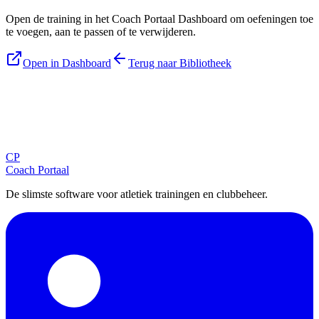
Open de training in het Coach Portaal Dashboard om oefeningen toe
te voegen, aan te passen of te verwijderen.
Open in Dashboard
Terug naar Bibliotheek
Blijf op de hoogte
Ontvang tips, updates en nieuws rechtstreeks in je inbox.
CP
Aanmelden
Coach Portaal
De slimste software voor atletiek trainingen en clubbeheer.