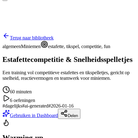
Terug naar bibliotheek
algemeen
Miniemen
estafette, tikspel, competitie, fun
Estafettecompetitie & Snelheidsspelletjes
Een training vol competitieve estafettes en tikspelletjes, gericht op
snelheid, reactievermogen en teamwerk voor miniemen.
60
minuten
6
oefeningen
#
dagelijks
#
ai-generated
#
2026-01-16
Gebruiken in Dashboard
Delen
Warming-up