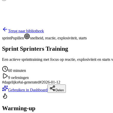
Terug naar bibliotheek
sprint
Pupillen
snelheid, reactie, explosiviteit, starts
Sprint Sprinters Training
Een actieve sprinttraining met focus op reactie, explosiviteit en starts 
60
minuten
9
oefeningen
#
dagelijks
#
ai-generated
#
2026-01-12
Gebruiken in Dashboard
Delen
Warming-up