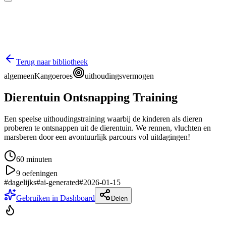
Terug naar bibliotheek
algemeen
Kangoeroes
uithoudingsvermogen
Dierentuin Ontsnapping Training
Een speelse uithoudingstraining waarbij de kinderen als dieren
proberen te ontsnappen uit de dierentuin. We rennen, vluchten en
marsberen door een avontuurlijk parcours vol uitdagingen!
60
minuten
9
oefeningen
#
dagelijks
#
ai-generated
#
2026-01-15
Gebruiken in Dashboard
Delen