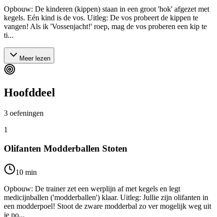
Opbouw: De kinderen (kippen) staan in een groot 'hok' afgezet met
kegels. Eén kind is de vos. Uitleg: De vos probeert de kippen te
vangen! Als ik 'Vossenjacht!' roep, mag de vos proberen een kip te
ti...
Meer lezen
Hoofddeel
3
oefeningen
1
Olifanten Modderballen Stoten
10
min
Opbouw: De trainer zet een werplijn af met kegels en legt
medicijnballen ('modderballen') klaar. Uitleg: Jullie zijn olifanten in
een modderpoel! Stoot de zware modderbal zo ver mogelijk weg uit
je po...