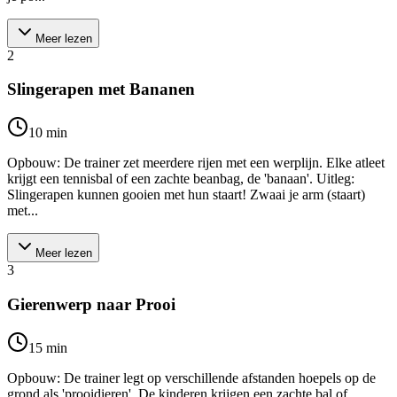
Meer lezen
2
Slingerapen met Bananen
10
min
Opbouw: De trainer zet meerdere rijen met een werplijn. Elke atleet
krijgt een tennisbal of een zachte beanbag, de 'banaan'. Uitleg:
Slingerapen kunnen gooien met hun staart! Zwaai je arm (staart)
met...
Meer lezen
3
Gierenwerp naar Prooi
15
min
Opbouw: De trainer legt op verschillende afstanden hoepels op de
grond als 'prooidieren'. De kinderen krijgen een zachte bal of