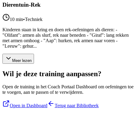
Dierentuin-Rek
10
min
•
Techniek
Kinderen staan in kring en doen rek-oefeningen als dieren: -
"Olifant": armen als slurf, rek naar beneden - "Giraf": lang rekken
met armen omhoog - "Aap": hurken, rek armen naar voren -
"Leeuw": gehur...
Meer lezen
Wil je deze training aanpassen?
Open de training in het Coach Portaal Dashboard om oefeningen toe
te voegen, aan te passen of te verwijderen.
Open in Dashboard
Terug naar Bibliotheek
Blijf op de hoogte
Ontvang tips, updates en nieuws rechtstreeks in je inbox.