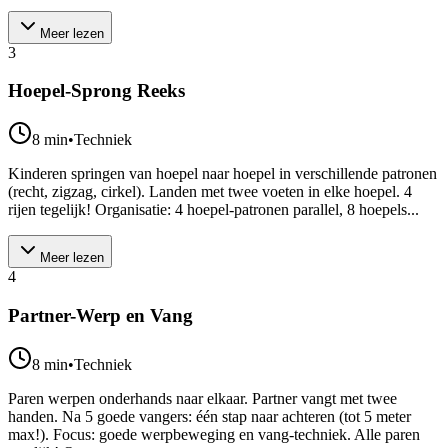
Meer lezen
3
Hoepel-Sprong Reeks
8
min
•
Techniek
Kinderen springen van hoepel naar hoepel in verschillende patronen
(recht, zigzag, cirkel). Landen met twee voeten in elke hoepel. 4
rijen tegelijk! Organisatie: 4 hoepel-patronen parallel, 8 hoepels...
Meer lezen
4
Partner-Werp en Vang
8
min
•
Techniek
Paren werpen onderhands naar elkaar. Partner vangt met twee
handen. Na 5 goede vangers: één stap naar achteren (tot 5 meter
max!). Focus: goede werpbeweging en vang-techniek. Alle paren