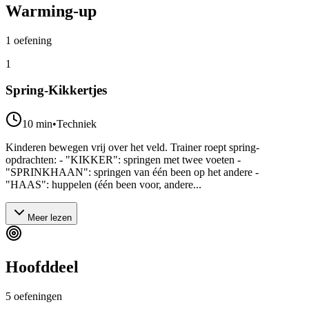
Warming-up
1
oefening
1
Spring-Kikkertjes
10
min
•
Techniek
Kinderen bewegen vrij over het veld. Trainer roept spring-
opdrachten: - "KIKKER": springen met twee voeten -
"SPRINKHAAN": springen van één been op het andere -
"HAAS": huppelen (één been voor, andere...
Meer lezen
Hoofddeel
5
oefeningen