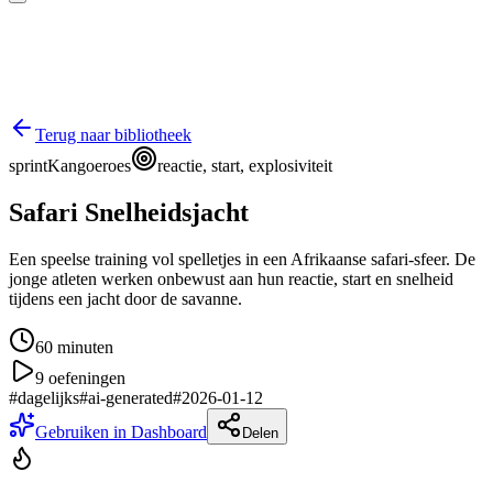
Terug naar bibliotheek
sprint
Kangoeroes
reactie, start, explosiviteit
Safari Snelheidsjacht
Een speelse training vol spelletjes in een Afrikaanse safari-sfeer. De
jonge atleten werken onbewust aan hun reactie, start en snelheid
tijdens een jacht door de savanne.
60
minuten
9
oefeningen
#
dagelijks
#
ai-generated
#
2026-01-12
Gebruiken in Dashboard
Delen