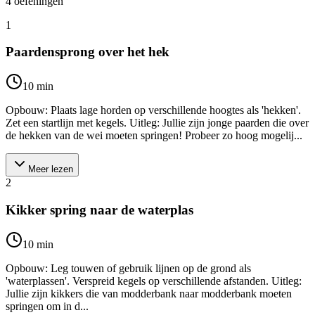
4
oefeningen
1
Paardensprong over het hek
10
min
Opbouw: Plaats lage horden op verschillende hoogtes als 'hekken'.
Zet een startlijn met kegels. Uitleg: Jullie zijn jonge paarden die over
de hekken van de wei moeten springen! Probeer zo hoog mogelij...
Meer lezen
2
Kikker spring naar de waterplas
10
min
Opbouw: Leg touwen of gebruik lijnen op de grond als
'waterplassen'. Verspreid kegels op verschillende afstanden. Uitleg:
Jullie zijn kikkers die van modderbank naar modderbank moeten
springen om in d...