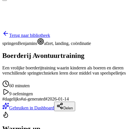
Terug naar bibliotheek
springen
Benjamins
afzet, landing, coördinatie
Boerderij Avontuurtraining
Een vrolijke boerderijtraining waarin kinderen als boeren en dieren
verschillende springtechnieken leren door middel van speelspelletjes
60
minuten
9
oefeningen
#
dagelijks
#
ai-generated
#
2026-01-14
Gebruiken in Dashboard
Delen
Warming-up