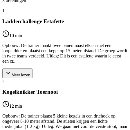
3
oefeningen
1
Ladderchallenge Estafette
10
min
Opbouw: De trainer maakt twee banen naast elkaar met een
loopladder en plaatst een kegel op 15 meter afstand. De groep wordt
in twee teams verdeeld. Uitleg: Dit is een estafette waarin je eerst
een cr...
Meer lezen
2
Kogelknikker Toernooi
12
min
Opbouw: De trainer plaatst 5 kleine kegels in een driehoek op
ongeveer 8-10 meter afstand. De atleten krijgen een lichte
medicijnbal (1-2 kg). Uitleg: We gaan niet voor de verste stoot, maar