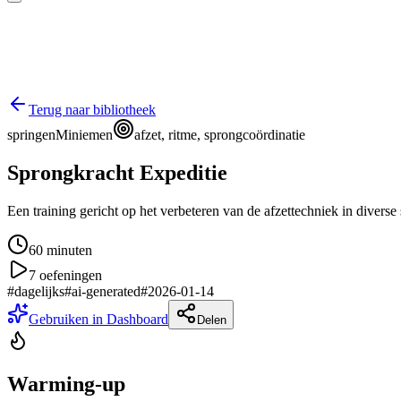
Terug naar bibliotheek
springen
Miniemen
afzet, ritme, sprongcoördinatie
Sprongkracht Expeditie
Een training gericht op het verbeteren van de afzettechniek in divers
60
minuten
7
oefeningen
#
dagelijks
#
ai-generated
#
2026-01-14
Gebruiken in Dashboard
Delen
Warming-up