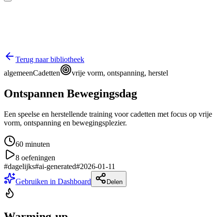
Terug naar bibliotheek
algemeen
Cadetten
vrije vorm, ontspanning, herstel
Ontspannen Bewegingsdag
Een speelse en herstellende training voor cadetten met focus op vrije
vorm, ontspanning en bewegingsplezier.
60
minuten
8
oefeningen
#
dagelijks
#
ai-generated
#
2026-01-11
Gebruiken in Dashboard
Delen
Warming-up