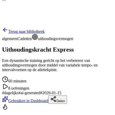
Terug naar bibliotheek
algemeen
Cadetten
uithoudingsvermogen
Uithoudingskracht Express
Een dynamische training gericht op het verbeteren van
uithoudingsvermogen door middel van variabele tempo- en
intervalvormen op de atletiekpiste.
60
minuten
8
oefeningen
#
dagelijks
#
ai-generated
#
2026-01-15
Gebruiken in Dashboard
Delen