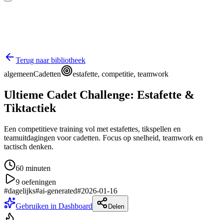
Terug naar bibliotheek
algemeen
Cadetten
estafette, competitie, teamwork
Ultieme Cadet Challenge: Estafette &
Tiktactiek
Een competitieve training vol met estafettes, tikspellen en
teamuitdagingen voor cadetten. Focus op snelheid, teamwork en
tactisch denken.
60
minuten
9
oefeningen
#
dagelijks
#
ai-generated
#
2026-01-16
Gebruiken in Dashboard
Delen