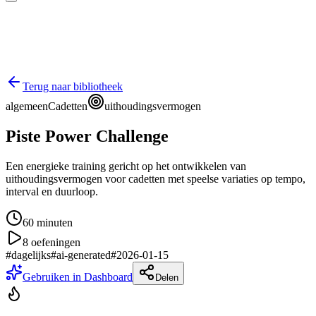
Terug naar bibliotheek
algemeen
Cadetten
uithoudingsvermogen
Piste Power Challenge
Een energieke training gericht op het ontwikkelen van
uithoudingsvermogen voor cadetten met speelse variaties op tempo,
interval en duurloop.
60
minuten
8
oefeningen
#
dagelijks
#
ai-generated
#
2026-01-15
Gebruiken in Dashboard
Delen