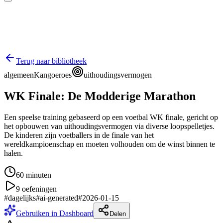
Terug naar bibliotheek
algemeen
Kangoeroes
uithoudingsvermogen
WK Finale: De Modderige Marathon
Een speelse training gebaseerd op een voetbal WK finale, gericht op
het opbouwen van uithoudingsvermogen via diverse loopspelletjes.
De kinderen zijn voetballers in de finale van het
wereldkampioenschap en moeten volhouden om de winst binnen te
halen.
60
minuten
9
oefeningen
#
dagelijks
#
ai-generated
#
2026-01-15
Gebruiken in Dashboard
Delen