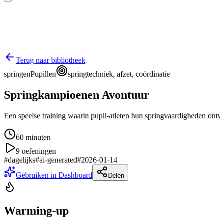
Terug naar bibliotheek
springen
Pupillen
springtechniek, afzet, coördinatie
Springkampioenen Avontuur
Een speelse training waarin pupil-atleten hun springvaardigheden ontw
60
minuten
9
oefeningen
#
dagelijks
#
ai-generated
#
2026-01-14
Gebruiken in Dashboard
Delen
Warming-up