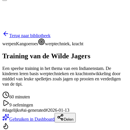
Terug naar bibliotheek
werpen
Kangoeroes
werptechniek, kracht
Training van de Wilde Jagers
Een speelse training in het thema van een Indianenstam. De
kinderen leren basis werptechnieken en krachtontwikkeling door
middel van leuke spelletjes zoals jagen op prooien en verdedigen
van de tipi.
60
minuten
9
oefeningen
#
dagelijks
#
ai-generated
#
2026-01-13
Gebruiken in Dashboard
Delen