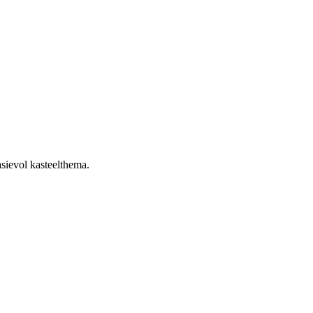
asievol kasteelthema.