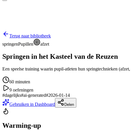
Terug naar bibliotheek
springen
Pupillen
afzet
Springen in het Kasteel van de Reuzen
Een speelse training waarin pupil-atleten hun springtechnieken (afzet
60
minuten
9
oefeningen
#
dagelijks
#
ai-generated
#
2026-01-14
Gebruiken in Dashboard
Delen
Warming-up