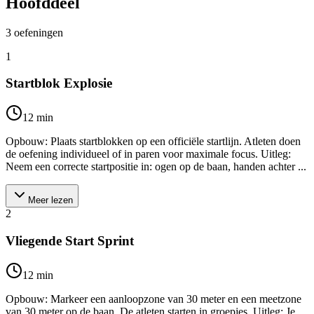
Hoofddeel
3
oefeningen
1
Startblok Explosie
12
min
Opbouw: Plaats startblokken op een officiële startlijn. Atleten doen
de oefening individueel of in paren voor maximale focus. Uitleg:
Neem een correcte startpositie in: ogen op de baan, handen achter ...
Meer lezen
2
Vliegende Start Sprint
12
min
Opbouw: Markeer een aanloopzone van 30 meter en een meetzone
van 30 meter op de baan. De atleten starten in groepjes. Uitleg: Je