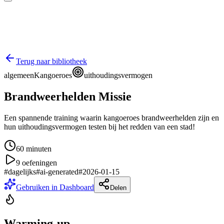
Terug naar bibliotheek
algemeen
Kangoeroes
uithoudingsvermogen
Brandweerhelden Missie
Een spannende training waarin kangoeroes brandweerhelden zijn en
hun uithoudingsvermogen testen bij het redden van een stad!
60
minuten
9
oefeningen
#
dagelijks
#
ai-generated
#
2026-01-15
Gebruiken in Dashboard
Delen
Warming-up