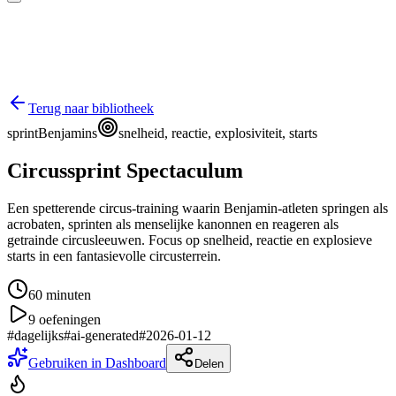
Terug naar bibliotheek
sprint
Benjamins
snelheid, reactie, explosiviteit, starts
Circussprint Spectaculum
Een spetterende circus-training waarin Benjamin-atleten springen als
acrobaten, sprinten als menselijke kanonnen en reageren als
getrainde circusleeuwen. Focus op snelheid, reactie en explosieve
starts in een fantasievolle circusterrein.
60
minuten
9
oefeningen
#
dagelijks
#
ai-generated
#
2026-01-12
Gebruiken in Dashboard
Delen