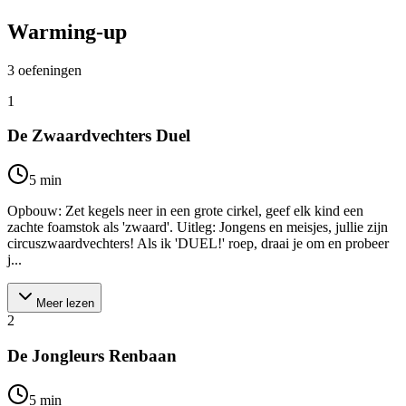
Warming-up
3
oefeningen
1
De Zwaardvechters Duel
5
min
Opbouw: Zet kegels neer in een grote cirkel, geef elk kind een
zachte foamstok als 'zwaard'. Uitleg: Jongens en meisjes, jullie zijn
circuszwaardvechters! Als ik 'DUEL!' roep, draai je om en probeer
j...
Meer lezen
2
De Jongleurs Renbaan
5
min