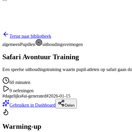
Terug naar bibliotheek
algemeen
Pupillen
uithoudingsvermogen
Safari Avontuur Training
Een speelse uithoudingstraining waarin pupil-atleten op safari gaan d
60
minuten
9
oefeningen
#
dagelijks
#
ai-generated
#
2026-01-15
Gebruiken in Dashboard
Delen
Warming-up