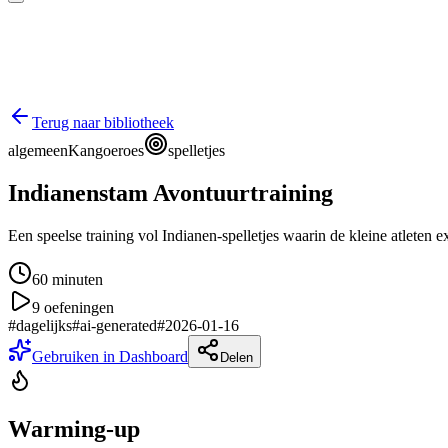
Terug naar bibliotheek
algemeen
Kangoeroes
spelletjes
Indianenstam Avontuurtraining
Een speelse training vol Indianen-spelletjes waarin de kleine atlete
60
minuten
9
oefeningen
#
dagelijks
#
ai-generated
#
2026-01-16
Gebruiken in Dashboard
Delen
Warming-up