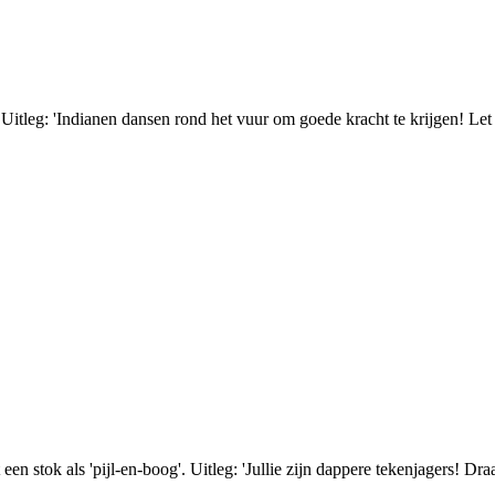
tleg: 'Indianen dansen rond het vuur om goede kracht te krijgen! Let op
en stok als 'pijl-en-boog'. Uitleg: 'Jullie zijn dappere tekenjagers! Dra