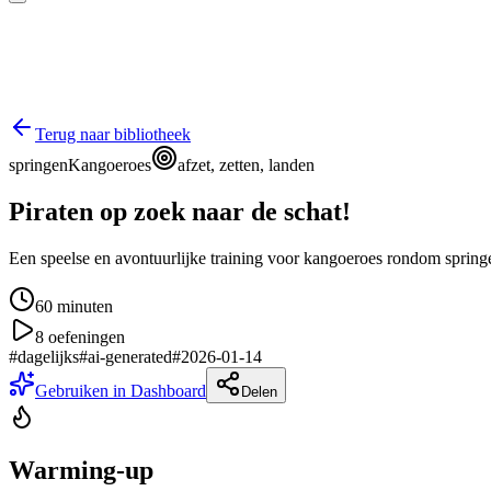
Terug naar bibliotheek
springen
Kangoeroes
afzet, zetten, landen
Piraten op zoek naar de schat!
Een speelse en avontuurlijke training voor kangoeroes rondom springen
60
minuten
8
oefeningen
#
dagelijks
#
ai-generated
#
2026-01-14
Gebruiken in Dashboard
Delen
Warming-up