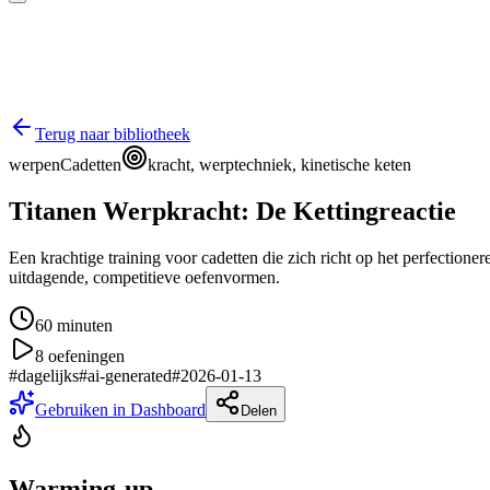
Terug naar bibliotheek
werpen
Cadetten
kracht, werptechniek, kinetische keten
Titanen Werpkracht: De Kettingreactie
Een krachtige training voor cadetten die zich richt op het perfectioner
uitdagende, competitieve oefenvormen.
60
minuten
8
oefeningen
#
dagelijks
#
ai-generated
#
2026-01-13
Gebruiken in Dashboard
Delen
Warming-up