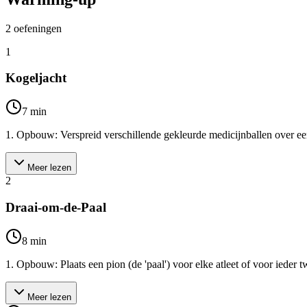
2
oefeningen
1
Kogeljacht
7
min
1. Opbouw: Verspreid verschillende gekleurde medicijnballen over een de
Meer lezen
2
Draai-om-de-Paal
8
min
1. Opbouw: Plaats een pion (de 'paal') voor elke atleet of voor ieder t
Meer lezen