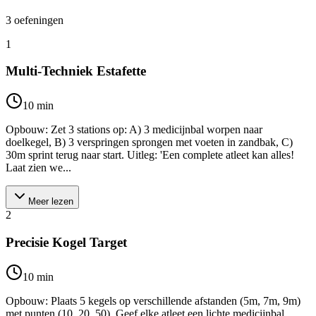
3
oefeningen
1
Multi-Techniek Estafette
10
min
Opbouw: Zet 3 stations op: A) 3 medicijnbal worpen naar
doelkegel, B) 3 verspringen sprongen met voeten in zandbak, C)
30m sprint terug naar start. Uitleg: 'Een complete atleet kan alles!
Laat zien we...
Meer lezen
2
Precisie Kogel Target
10
min
Opbouw: Plaats 5 kegels op verschillende afstanden (5m, 7m, 9m)
met punten (10, 20, 50). Geef elke atleet een lichte medicijnbal.