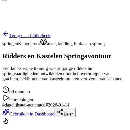
Terug naar bibliotheek
springen
Kangoeroes
afzet, landing, hink-stap-sprong
Ridders en Kastelen Springavontuur
Een fantasierijke training waarin jonge ridders hun
springvaardigheden ontwikkelen door het overbruggen van
grachten, beklimmen van kasteelmuren en veroveren van schatten.
60
minuten
9
oefeningen
#
dagelijks
#
ai-generated
#
2026-01-14
Gebruiken in Dashboard
Delen