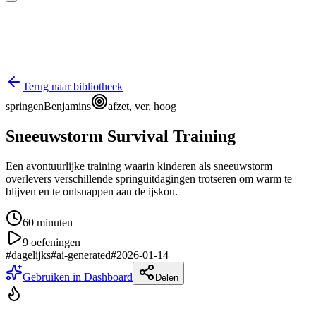
Terug naar bibliotheek
springen
Benjamins
afzet, ver, hoog
Sneeuwstorm Survival Training
Een avontuurlijke training waarin kinderen als sneeuwstorm
overlevers verschillende springuitdagingen trotseren om warm te
blijven en te ontsnappen aan de ijskou.
60
minuten
9
oefeningen
#
dagelijks
#
ai-generated
#
2026-01-14
Gebruiken in Dashboard
Delen