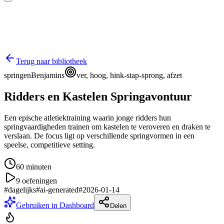
Terug naar bibliotheek
springen
Benjamins
ver, hoog, hink-stap-sprong, afzet
Ridders en Kastelen Springavontuur
Een epische atletiektraining waarin jonge ridders hun
springvaardigheden trainen om kastelen te veroveren en draken te
verslaan. De focus ligt op verschillende springvormen in een
speelse, competitieve setting.
60
minuten
9
oefeningen
#
dagelijks
#
ai-generated
#
2026-01-14
Gebruiken in Dashboard
Delen