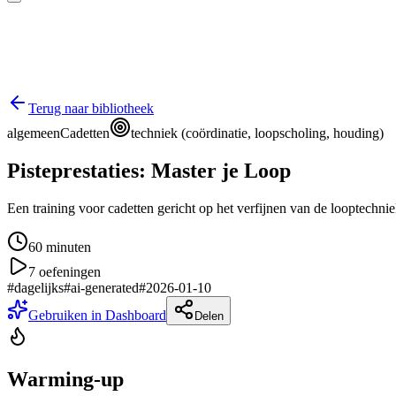
Terug naar bibliotheek
algemeen
Cadetten
techniek (coördinatie, loopscholing, houding)
Pisteprestaties: Master je Loop
Een training voor cadetten gericht op het verfijnen van de looptechn
60
minuten
7
oefeningen
#
dagelijks
#
ai-generated
#
2026-01-10
Gebruiken in Dashboard
Delen
Warming-up