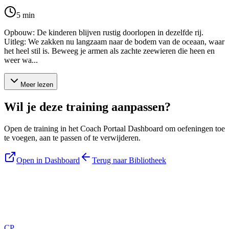
5
min
Opbouw: De kinderen blijven rustig doorlopen in dezelfde rij.
Uitleg: We zakken nu langzaam naar de bodem van de oceaan, waar
het heel stil is. Beweeg je armen als zachte zeewieren die heen en
weer wa...
Meer lezen
Wil je deze training aanpassen?
Open de training in het Coach Portaal Dashboard om oefeningen toe
te voegen, aan te passen of te verwijderen.
Open in Dashboard
Terug naar Bibliotheek
Blijf op de hoogte
Ontvang tips, updates en nieuws rechtstreeks in je inbox.
CP
Aanmelden