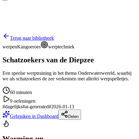
Terug naar bibliotheek
werpen
Kangoeroes
werptechniek
Schatzoekers van de Diepzee
Een speelse werptraining in het thema Onderwaterwereld, waarbij
we als schatzoekers de zee verkennen met allerlei werpspelletjes.
60
minuten
9
oefeningen
#
dagelijks
#
ai-generated
#
2026-01-13
Gebruiken in Dashboard
Delen
Warming-up