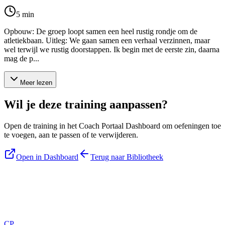
5
min
Opbouw: De groep loopt samen een heel rustig rondje om de
atletiekbaan. Uitleg: We gaan samen een verhaal verzinnen, maar
wel terwijl we rustig doorstappen. Ik begin met de eerste zin, daarna
mag de p...
Meer lezen
Wil je deze training aanpassen?
Open de training in het Coach Portaal Dashboard om oefeningen toe
te voegen, aan te passen of te verwijderen.
Open in Dashboard
Terug naar Bibliotheek
Blijf op de hoogte
Ontvang tips, updates en nieuws rechtstreeks in je inbox.
CP
Aanmelden