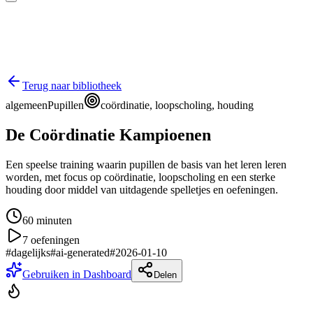
Terug naar bibliotheek
algemeen
Pupillen
coördinatie, loopscholing, houding
De Coördinatie Kampioenen
Een speelse training waarin pupillen de basis van het leren leren
worden, met focus op coördinatie, loopscholing en een sterke
houding door middel van uitdagende spelletjes en oefeningen.
60
minuten
7
oefeningen
#
dagelijks
#
ai-generated
#
2026-01-10
Gebruiken in Dashboard
Delen